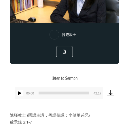
陳瑾教士
Listen to Sermon
00:00
42:17
Audio
Player
陳瑾教士 (國語主講，粵語傳譯：李健華弟兄)
啟示錄 2:1-7