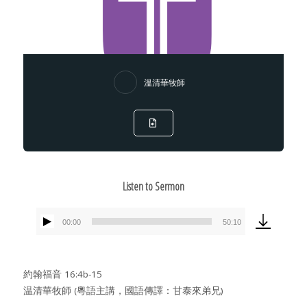
溫清華牧師
Listen to Sermon
00:00
50:10
Audio
Player
約翰福音 16:4b-15
温清華牧師 (粵語主講，國語傳譯：甘泰來弟兄)