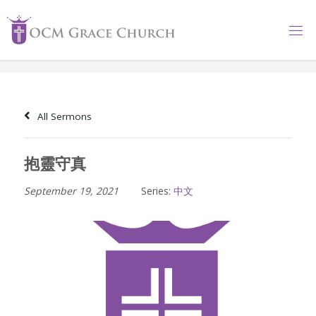
Skip
to
content
All Sermons
抱靈守真
September 19, 2021
Series:
中文