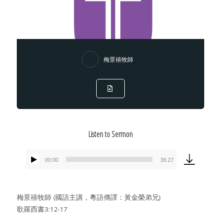
梅景禧牧師
Listen to Sermon
00:00
36:27
Audio
Player
梅景禧牧師 (國語主講，粵語傳譯：黃金榮弟兄)
歌羅西書3:12-17