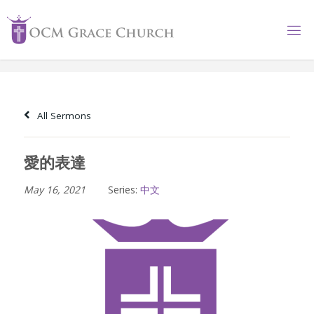
Skip
to
content
All Sermons
愛的表達
May 16, 2021
Series:
中文