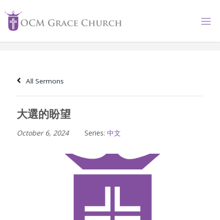
Skip
to
content
All Sermons
大選的盼望
October 6, 2024
Series:
中文