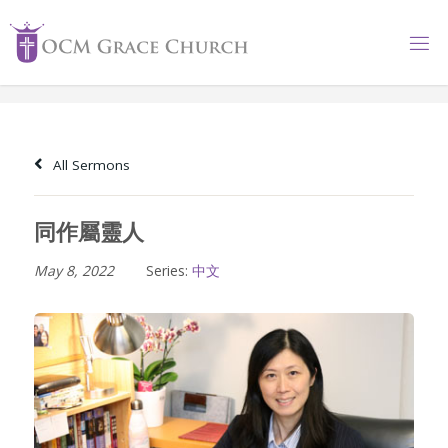
Skip
to
content
All Sermons
同作屬靈人
May 8, 2022
Series:
中文