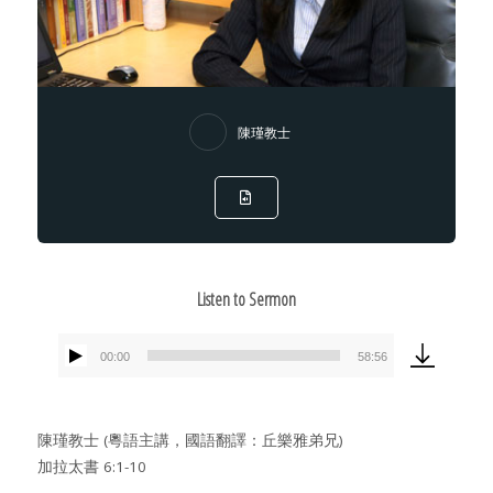
陳瑾教士
Listen to Sermon
00:00
58:56
Audio
Player
陳瑾教士 (粵語主講，國語翻譯：丘樂雅弟兄)
加拉太書 6:1-10