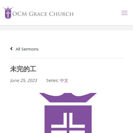
Skip
to
content
All Sermons
未完的工
June 25, 2023
Series:
中文