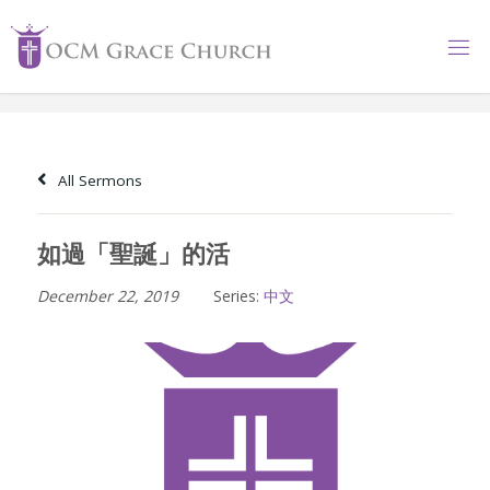
Skip
to
content
All Sermons
如過「聖誕」的活
December 22, 2019
Series:
中文