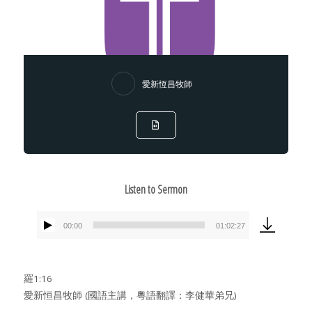
愛新恆昌牧師
Listen to Sermon
00:00
01:02:27
Audio
Player
羅1:16
愛新恒昌牧師 (國語主講，粵語翻譯：李健華弟兄)