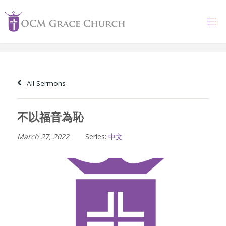
Skip
to
content
All Sermons
不以福音為恥
March 27, 2022
Series:
中文